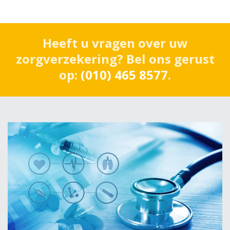
Heeft u vragen over uw
zorgverzekering? Bel ons gerust
op:
(010) 465 8577
.